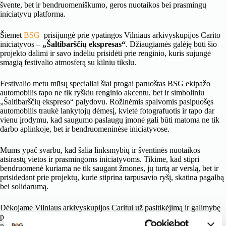
švente, bet ir bendruomeniškumo, geros nuotaikos bei prasmingų
iniciatyvų platforma.
Šiemet
BSG
prisijungė prie ypatingos Vilniaus arkivyskupijos Carito
iniciatyvos –
„Šaltibarščių ekspresas“
. Džiaugiamės galėję būti šio
projekto dalimi ir savo indėliu prisidėti prie renginio, kuris sujungė
smagią festivalio atmosferą su kilniu tikslu.
Festivalio metu mūsų specialiai šiai progai paruoštas BSG ekipažo
automobilis tapo ne tik ryškiu renginio akcentu, bet ir simboliniu
„Šaltibarščių ekspreso“ palydovu. Rožinėmis spalvomis pasipuošęs
automobilis traukė lankytojų dėmesį, kvietė fotografuotis ir tapo dar
vienu įrodymu, kad saugumo paslaugų įmonė gali būti matoma ne tik
darbo aplinkoje, bet ir bendruomeninėse iniciatyvose.
Mums ypač svarbu, kad šalia linksmybių ir šventinės nuotaikos
atsirastų vietos ir prasmingoms iniciatyvoms. Tikime, kad stipri
bendruomenė kuriama ne tik saugant žmones, jų turtą ar verslą, bet ir
prisidedant prie projektų, kurie stiprina tarpusavio ryšį, skatina pagalbą
bei solidarumą.
Dėkojame Vilniaus arkivyskupijos Caritui už pasitikėjimą ir galimybę
prisidėti prie šios iniciatyvos. Tokie projektai primena, kad net ir
nedidelis indėlis gali tapti svarbia didelio rezultato dalimi.