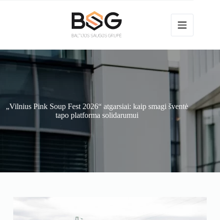
Skip
to
content
„Vilnius Pink Soup Fest 2026“ atgarsiai: kaip smagi šventė
tapo platforma solidarumui