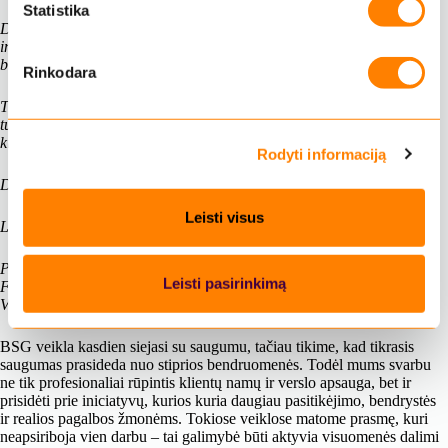
m
Statistika
Dėkojame už pasitikėjimą, bendradarbiavimą ir norą prisidėti prie
o
iniciatyvos, kuri kuria realią pagalbą žmonėms. Labai vertiname, kad
p
buvote šios kelionės dalimi.
Rinkodara
a
s
Tikimės, kad tai ne paskutinis mūsų bendras projektas, ir ateityje dar
turėsime galimybę bendradarbiauti tiek „Šaltibarščių ekspreso“, tiek
i
kitose Vilniaus arkivyskupijos Carito iniciatyvose.
Rodyti informaciją
r
i
Dar kartą nuoširdus ačiū už Jūsų indėlį, palaikymą ir bendrystę.
n
Leisti visus
k
Linkėjimai
i
Paulius Jogminas
m
Leisti pasirinkimą
Fizinių asmenų paramos koordinatorius
a
Vilniaus arkivyskupijos Caritas
s
BSG veikla kasdien siejasi su saugumu, tačiau tikime, kad tikrasis
saugumas prasideda nuo stiprios bendruomenės. Todėl mums svarbu
ne tik profesionaliai rūpintis klientų namų ir verslo apsauga, bet ir
prisidėti prie iniciatyvų, kurios kuria daugiau pasitikėjimo, bendrystės
ir realios pagalbos žmonėms. Tokiose veiklose matome prasmę, kuri
neapsiriboja vien darbu – tai galimybė būti aktyvia visuomenės dalimi