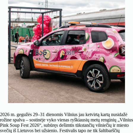
2026 m. gegužės 29–31 dienomis Vilnius jau ketvirtą kartą nusidažė
rožine spalva – sostinėje vyko vienas ryškiausių metų renginių „Vilnius
Pink Soup Fest 2026“, subūręs dešimtis tūkstančių vilniečių ir miesto
svečių iš Lietuvos bei užsienio. Festivalis tapo ne tik šaltibarščių