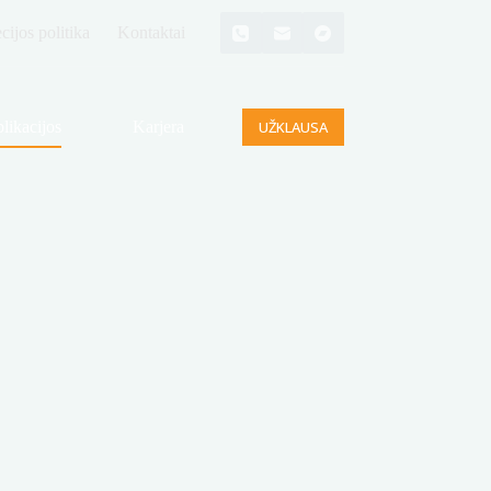
ijos politika
Kontaktai
likacijos
Karjera
UŽKLAUSA