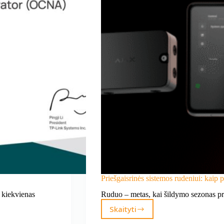
Priešgaisrinės sistemos rudeniui: kaip 
 kiekvienas
Ruduo – metas, kai šildymo sezonas pra
Skaityti
Priešgaisrinės
sistemos