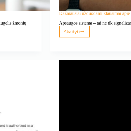
Dažniausiai užduodami klausimai apie
daugelis žmonių
Apsaugos sistema – tai ne tik signaliz
Skaityti
Dažniausiai
užduodami
klausimai
apie
apsaugos
sistemas
prieš
montavimą