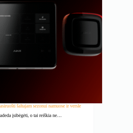
pasiruošti šaltajam sezonui namuose ir versle
deda įsibėgėti, o tai reiškia ne…