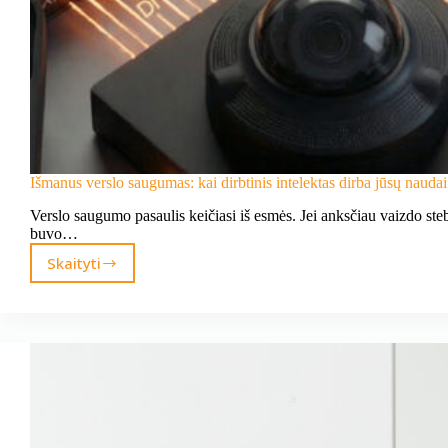
Išmanus verslo saugumas: kai dirbtinis intelektas dirba jūsų naudai
Verslo saugumo pasaulis keičiasi iš esmės. Jei anksčiau vaizdo ste
buvo…
Skaityti
Išmanus
verslo
saugumas:
kai
dirbtinis
intelektas
dirba
jūsų
naudai