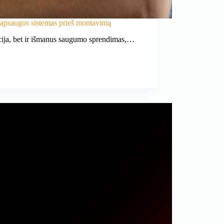
 apsaugos sistemas prieš montavimą
acija, bet ir išmanus saugumo sprendimas,…