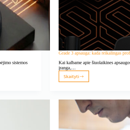
Grade 3 apsauga: kada reikalingas pro
bėjimo sistemos
Kai kalbame apie šiuolaikines apsaugos 
įranga,…
Skaityti
Grade
3
apsauga:
kada
reikalingas
profesionalaus
lygio
saugumas?