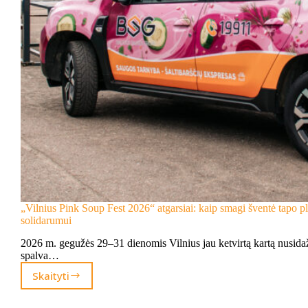
„Vilnius Pink Soup Fest 2026“ atgarsiai: kaip smagi šventė tapo p
solidarumui
2026 m. gegužės 29–31 dienomis Vilnius jau ketvirtą kartą nusida
spalva…
Skaityti
„Vilnius
Pink