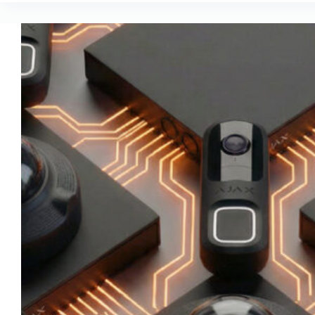
Soup
Fest
2026“
atgarsiai:
kaip
smagi
šventė
tapo
platforma
solidarumui