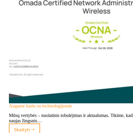
Augame kartu su technologijomis
Mūsų vertybės – nuolatinis tobulėjimas ir aktualumas. Tikime, kad
naujas žingsnis…
Skaityti
Augame