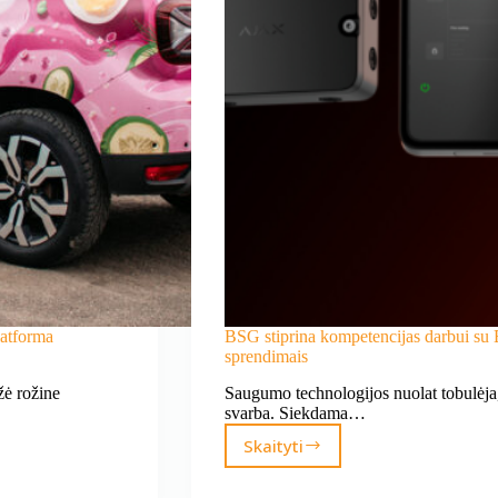
latforma
BSG stiprina kompetencijas darbui su 
sprendimais
žė rožine
Saugumo technologijos nuolat tobulėja,
svarba. Siekdama…
Skaityti
BSG
stiprina