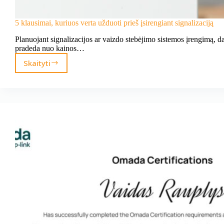
5 klausimai, kuriuos verta užduoti prieš įsirengiant signalizaciją
Planuojant signalizacijos ar vaizdo stebėjimo sistemos įrengimą, 
pradeda nuo kainos…
Skaityti
5
klausimai,
kuriuos
verta
užduoti
prieš
įsirengiant
signalizaciją