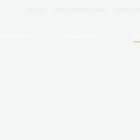
Apie mus
Asmens duomenų apsauga
Smurto prevec
gos privatiems
Paslaugos verslui
Pub