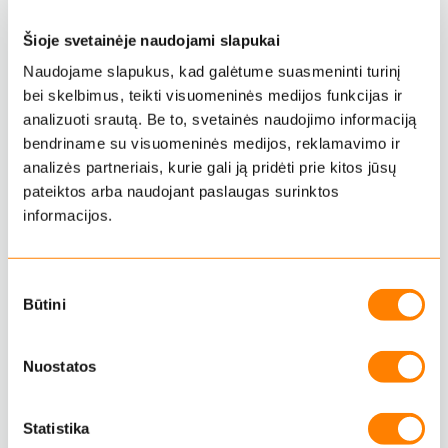
KAIP IR KUR SAUGOMI DUOMENYS?
Šioje svetainėje naudojami slapukai
Visi matavimai, darbuotojų ir darbuotojų grupių sąrašai bei
prietaisų nustatymai išsaugomi duomenų bazėje internete
Naudojame slapukus, kad galėtume suasmeninti turinį
naudojant Wifi, LAN ar mobilius duomenis. Sugadinus
bei skelbimus, teikti visuomeninės medijos funkcijas ir
įrangą, pvz. vandalizmo atveju, ar tiesiog norint į sistemą
analizuoti srautą. Be to, svetainės naudojimo informaciją
įjungti dar vieną alkotesterį, informacija automatiškai
sinchronizuojama į naują prietaisą – darbą galimą pratęsti
bendriname su visuomeninės medijos, reklamavimo ir
nedelsiant.
analizės partneriais, kurie gali ją pridėti prie kitos jūsų
pateiktos arba naudojant paslaugas surinktos
TECHNOLOGIJA
informacijos.
Sistema ir programinė įranga sukurta Lietuvoje, tačiau
patys prietaisai gaminami Pietų Korėjoje – naudojama
pasaulyje pripažinta profesionali blaivumo patikrinimo
S
įranga. Profesionalios klasės elektrocheminis jutiklis
Būtini
užtikrina greitus ir patikimus rezultatus. Pageidaujant
u
didesnio našumo, naudojama keletas lygiagrečiai dirbančių
t
alkotesterių.
i
Nuostatos
k
Daugiau:
i
–
rūko apsaugos sistema;
m
Statistika
–
renginių apsauga;