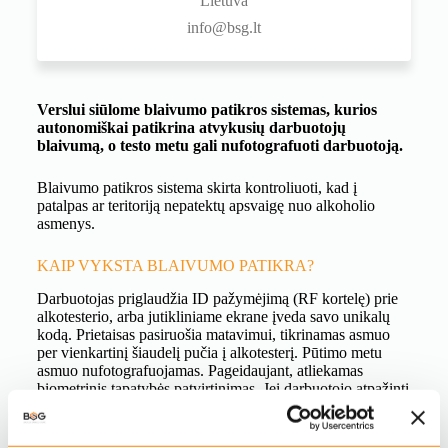
Lietuva
info@bsg.lt
Verslui siūlome blaivumo patikros sistemas, kurios
autonomiškai patikrina atvykusių darbuotojų
blaivumą, o testo metu gali nufotografuoti darbuotoją.
Blaivumo patikros sistema skirta kontroliuoti, kad į
patalpas ar teritoriją nepatektų apsvaigę nuo alkoholio
asmenys.
KAIP VYKSTA BLAIVUMO PATIKRA?
Darbuotojas priglaudžia ID pažymėjimą (RF kortelę) prie
alkotesterio, arba jutikliniame ekrane įveda savo unikalų
kodą. Prietaisas pasiruošia matavimui, tikrinamas asmuo
per vienkartinį šiaudelį pučia į alkotesterį. Pūtimo metu
asmuo nufotografuojamas. Pageidaujant, atliekamas
biometrinis tapatybės patvirtinimas. Jei darbuotojo atpažinti
nepavyksta, sistema gali nutraukti testą ir paprašyti
pasitikrinti iš naujo.