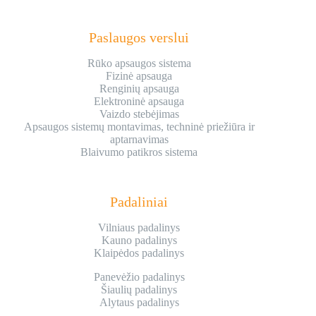
Paslaugos verslui
Rūko apsaugos sistema
Fizinė apsauga
Renginių apsauga
Elektroninė apsauga
Vaizdo stebėjimas
Apsaugos sistemų montavimas, techninė priežiūra ir
aptarnavimas
Blaivumo patikros sistema
Padaliniai
Vilniaus padalinys
Kauno padalinys
Klaipėdos padalinys
Panevėžio padalinys
Šiaulių padalinys
Alytaus padalinys