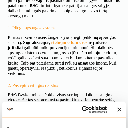
puiki galimybė vagims pasinaudoti tuščiomis gyvenamosiomis
patalpomis.
BSG
, turinti ilgametę patirtį apsaugos srityje,
dalijasi naudingais patarimais, kaip apsaugoti savo turtą
atostogų metu.
1. Įdiegti apsaugos sistemą
Pirmas ir svarbiausias žingsnis yra įdiegti patikimą apsaugos
sistemą.
Signalizacijos,
stebėjimo kameros
ir judesio
jutikliai
gali būti puiki prevencijos priemonė. Šiuolaikinės
apsaugos sistemos yra sujungtos su jūsų išmaniuoju telefonu,
todėl galite stebėti savo namus net būdami kitame pasaulio
krašte. Taip pat patariama turėti ryšį su apsaugos įmone, kuri
galėtų operatyviai reaguoti į bet kokius signalizacijos
veikimus.
2. Paslėpti vertingus daiktus
Prieš išvykdami paslėpkite visus vertingus daiktus saugioje
vietoje. Seifas yra geriausias pasirinkimas. Jei neturite seifo,
vertingus daiktus galite paslėpti mažiau matomose vietose,
pavyzdžiui, sandėliuke, palėpėje ar net šaldytuve. Svarbiausia,
kad jie nebūtų lengvai pasiekiami ir matomi.
3. Išmintingai naudokitės socialiniais tinklais