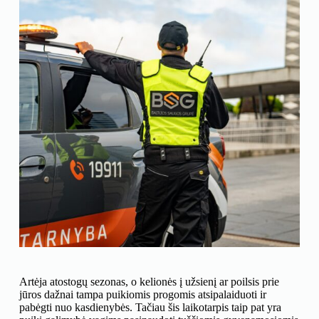
Artėja atostogų sezonas, o kelionės į užsienį ar poilsis prie
jūros dažnai tampa puikiomis progomis atsipalaiduoti ir
pabėgti nuo kasdienybės. Tačiau šis laikotarpis taip pat yra