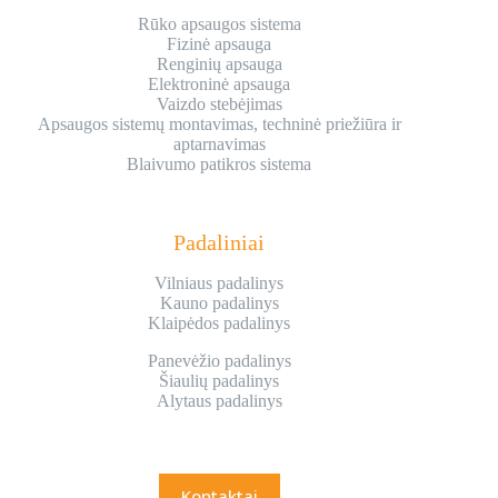
Rūko apsaugos sistema
Fizinė apsauga
Renginių apsauga
Elektroninė apsauga
Vaizdo stebėjimas
Apsaugos sistemų montavimas, techninė priežiūra ir
aptarnavimas
Blaivumo patikros sistema
Padaliniai
Vilniaus padalinys
Kauno padalinys
Klaipėdos padalinys
Panevėžio padalinys
Šiaulių padalinys
Alytaus padalinys
Kontaktai