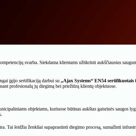
 kompetencijų svarba. Siekdama klientams užtikrinti aukščiausius saugu
i įgijo sertifikaciją darbui su
„Ajax Systems“ EN54 sertifikuotais f
nant profesionalų jų diegimą bei priežiūrą klientų objektuose.
unicipaliniams objektams, kuriuose būtinas aukštas gaisrinės saugos lyg
s.
ra. Tai leidžia ženkliai supaprastinti diegimo procesą, sumažinti infrast