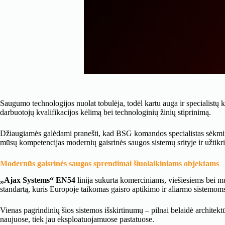
Saugumo technologijos nuolat tobulėja, todėl kartu auga ir specialistų
darbuotojų kvalifikacijos kėlimą bei technologinių žinių stiprinimą.
Džiaugiamės galėdami pranešti, kad BSG komandos specialistas sėkminga
mūsų kompetencijas modernių gaisrinės saugos sistemų srityje ir užtikri
Modernūs gaisrinės saugos sprendimai šiuolaikiniams objektams
„Ajax Systems“ EN54
linija sukurta komerciniams, viešiesiems bei m
standartą, kuris Europoje taikomas gaisro aptikimo ir aliarmo sistemom
Vienas pagrindinių šios sistemos išskirtinumų – pilnai belaidė architektū
naujuose, tiek jau eksploatuojamuose pastatuose.