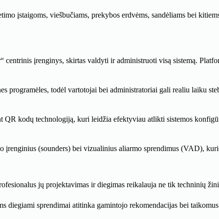
etimo įstaigoms, viešbučiams, prekybos erdvėms, sandėliams bei kitiems
ntrinis įrenginys, skirtas valdyti ir administruoti visą sistemą. Platfor
s programėles, todėl vartotojai bei administratoriai gali realiu laiku st
t QR kodų technologiją, kuri leidžia efektyviau atlikti sistemos konfig
mo įrenginius (sounders) bei vizualinius aliarmo sprendimus (VAD), kur
fesionalus jų projektavimas ir diegimas reikalauja ne tik techninių žinių
ams diegiami sprendimai atitinka gamintojo rekomendacijas bei taikomus 