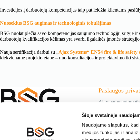
Investicijos į darbuotojų kompetencijas taip pat leidžia klientams pasi
Nuoseklus BSG augimas ir technologinis tobulėjimas
BSG nuolat plečia savo kompetencijas saugumo technologijų srityje ir si
darbuotojų kvalifikacijos kėlimas yra svarbi ilgalaikės įmonės strategijos
Nauja sertifikacija darbui su „
Ajax Systems“ EN54 fire & life safety
kiekviename projekto etape – nuo konsultacijos ir projektavimo iki sist
Paslaugos priva
Ajax namų automatiz
Išmani namų stebėji
monitoreal
Šioje svetainėje naudojam
Belaidė Ajax apsaug
Vaizdo stebėjimo ka
Naudojame slapukus, kad g
Mes, UAB ,,Baltijos saugos grupė" -
Stebėjimo ir reagavi
medijos funkcijas ir anali
privati licencijuota saugos tarnyba. Jau
Apsaugos sistemų mo
nuo 2002 metų ugdome ekspertiškumą ir
visuomeninės medijos, rekla