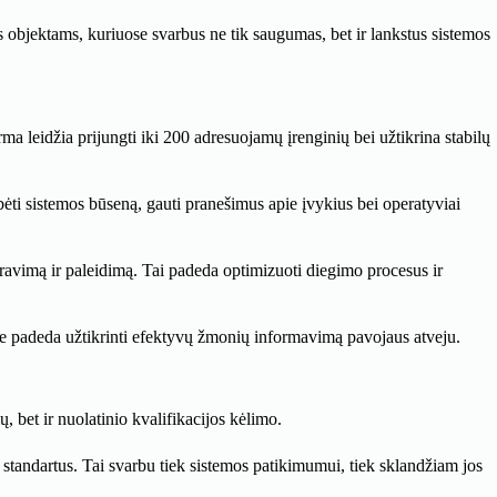
 objektams, kuriuose svarbus ne tik saugumas, bet ir lankstus sistemos
ma leidžia prijungti iki 200 adresuojamų įrenginių bei užtikrina stabilų
ebėti sistemos būseną, gauti pranešimus apie įvykius bei operatyviai
ūravimą ir paleidimą. Tai padeda optimizuoti diegimo procesus ir
ie padeda užtikrinti efektyvų žmonių informavimą pavojaus atveju.
, bet ir nuolatinio kvalifikacijos kėlimo.
standartus. Tai svarbu tiek sistemos patikimumui, tiek sklandžiam jos