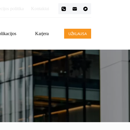
ijos politika
Kontaktai
likacijos
Karjera
UŽKLAUSA