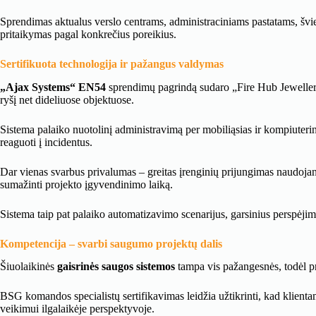
Sprendimas aktualus verslo centrams, administraciniams pastatams, švi
pritaikymas pagal konkrečius poreikius.
Sertifikuota technologija ir pažangus valdymas
„Ajax Systems“ EN54
sprendimų pagrindą sudaro „Fire Hub Jeweller“ ce
ryšį net dideliuose objektuose.
Sistema palaiko nuotolinį administravimą per mobiliąsias ir kompiuterine
reaguoti į incidentus.
Dar vienas svarbus privalumas – greitas įrenginių prijungimas naudojan
sumažinti projekto įgyvendinimo laiką.
Sistema taip pat palaiko automatizavimo scenarijus, garsinius perspėji
Kompetencija – svarbi saugumo projektų dalis
Šiuolaikinės
gaisrinės saugos sistemos
tampa vis pažangesnės, todėl pro
BSG komandos specialistų sertifikavimas leidžia užtikrinti, kad klient
veikimui ilgalaikėje perspektyvoje.