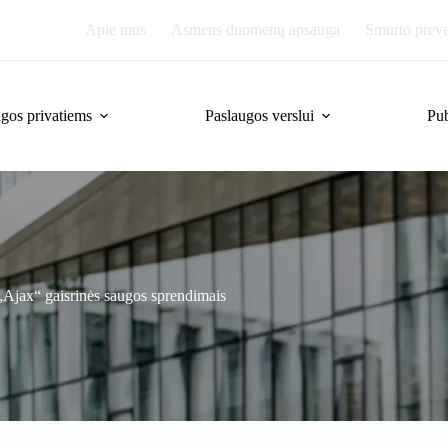
Apie mus
Asmens duomenų apsauga
Smurto prevec
gos privatiems
Paslaugos verslui
Pub
„Ajax“ gaisrinės saugos sprendimais