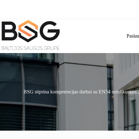
Skip
to
content
Paslau
BSG stiprina kompetencijas darbui su EN54 sertifikuotais 