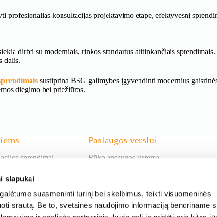
ūlyti profesionalias konsultacijas projektavimo etape, efektyvesnį spre
ekia dirbti su moderniais, rinkos standartus atitinkančiais sprendimais
 dalis.
 sprendimais
sustiprina BSG galimybes įgyvendinti modernius gaisrinės s
emos diegimo bei priežiūros.
tiems
Paslaugos verslui
acijos sprendimai
Rūko apsaugos sistema
mo sistema
Fizinė apsauga
Renginių apsauga
i slapukai
os sistema
Elektroninė apsauga
meros
Vaizdo stebėjimas
alėtume suasmeninti turinį bei skelbimus, teikti visuomeninės
mo paslauga
Apsaugos sistemų montavimas, techninė
zuoti srautą. Be to, svetainės naudojimo informaciją bendriname 
ntavimas ir
priežiūra ir aptarnavimas
mavimo ir analizės partneriais, kurie gali ją pridėti prie kitos jū