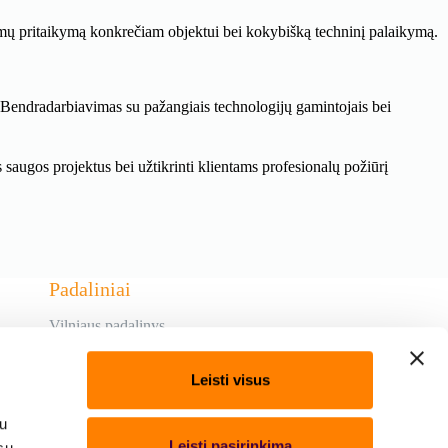
ndimų pritaikymą konkrečiam objektui bei kokybišką techninį palaikymą.
. Bendradarbiavimas su pažangiais technologijų gamintojais bei
augos projektus bei užtikrinti klientams profesionalų požiūrį
Padaliniai
Vilniaus padalinys
Kauno padalinys
Klaipėdos padalinys
Leisti visus
Panevėžio padalinys
Šiaulių padalinys
su
Alytaus padalinys
Leisti pasirinkimą
sų